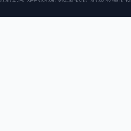
均来源于互联网，仅供学习交流使用，版权归原作者所有。 如有侵权请联系我们，我们